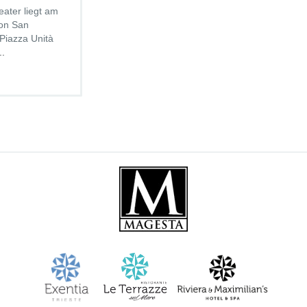
ater liegt am
on San
 Piazza Unità
..