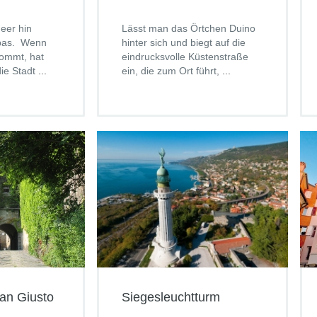
eer hin
Lässt man das Örtchen Duino
opas. Wenn
hinter sich und biegt auf die
kommt, hat
eindrucksvolle Küstenstraße
ie Stadt
...
ein, die zum Ort führt,
...
an Giusto
Siegesleuchtturm