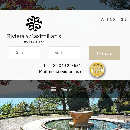
ITA
ENG
DEU
Data
Notti
Tel. +39 040 224551
Mail: info@rivieramax.eu
Menu